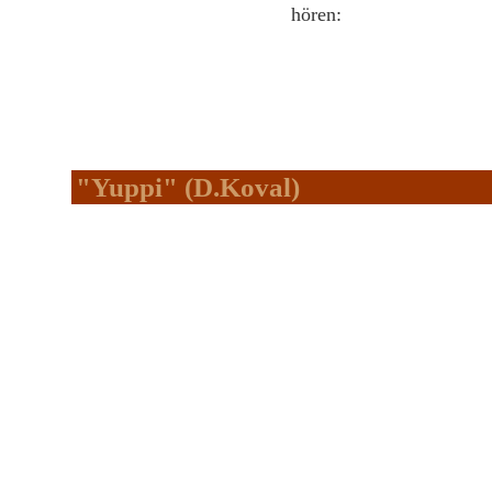
hören:
"Yuppi" (D.Koval)