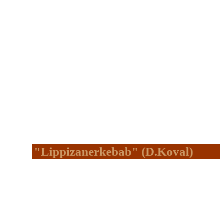
"Lippizanerkebab" (D.Koval)