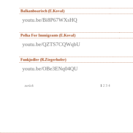
Balkanboarisch (E.Koval)
youtu.be/Bi8P67WXsHQ
Polka For Immigrants (E.Koval)
youtu.be/QZTS7CQWqbU
Funkjodler (R.Ziegerhofer)
youtu.be/OBe3ENq04QU
zurück
1
2
3
4