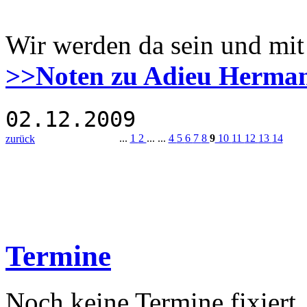
Wir werden da sein und mit 
>>Noten zu Adieu Herma
02.12.2009
...
1
2
... ...
4
5
6
7
8
9
10
11
12
13
14
zurück
Termine
Noch keine Termine fixiert