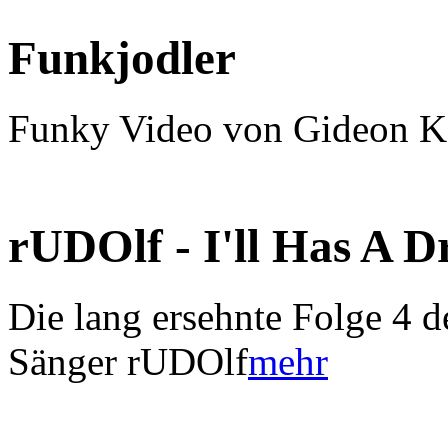
Funkjodler
Funky Video von Gideon K
rUDOlf - I'll Has A 
Die lang ersehnte Folge 4 d
Sänger rUDOlf
mehr