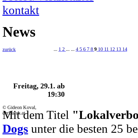
kontakt
News
...
1
2
... ...
4
5
6
7
8
9
10
11
12
13
14
zurück
Freitag, 29.1. ab
19:30
© Gideon Koval,
Mit dem Titel
"Lokalverbo
derLurch.at
Dogs
unter die besten 25 b