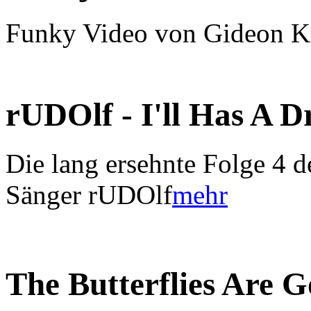
Funky Video von Gideon K
rUDOlf - I'll Has A 
Die lang ersehnte Folge 4 d
Sänger rUDOlf
mehr
The Butterflies Are 