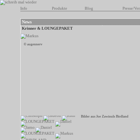
Info
Produkte
Blog
Presse/Ver
News
Krinner & LOUNGEPAKET
© augennerv
Bilder aus Joe Zawinuls Birdland